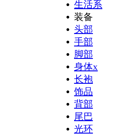
生活系
装备
头部
手部
脚部
身体
x
长袍
饰品
背部
尾巴
光环