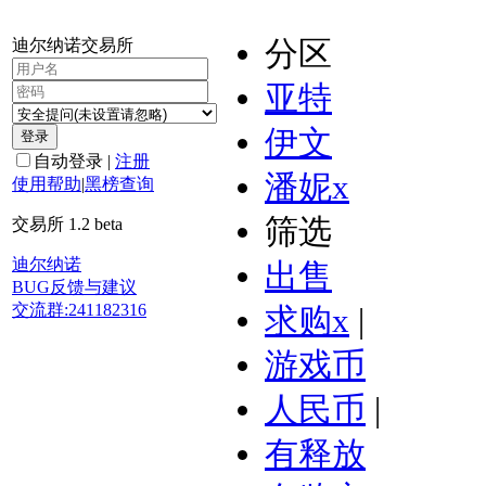
迪尔纳诺交易所
分区
亚特
伊文
登录
自动登录
|
注册
潘妮
x
使用帮助
|
黑榜查询
筛选
交易所 1.2 beta
迪尔纳诺
出售
BUG反馈与建议
交流群:241182316
求购
x
|
游戏币
人民币
|
有释放