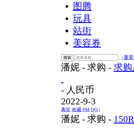
图腾
玩具
站街
美容券
|
重置
搜索
潘妮
-
求购
-
求购
- 人民币
2022-9-3
离笙
收藏
PM
QQ
|
潘妮
-
求购
-
15