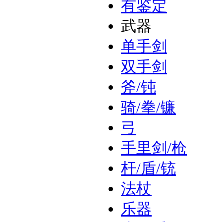
有鉴定
武器
单手剑
双手剑
斧/钝
骑/拳/镰
弓
手里剑/枪
杆/盾/铳
法杖
乐器