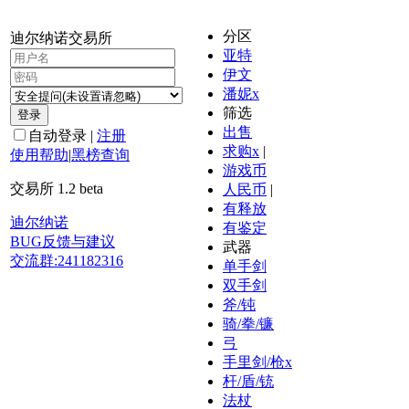
分区
迪尔纳诺交易所
亚特
伊文
潘妮
x
筛选
登录
出售
自动登录
|
注册
求购
x
|
使用帮助
|
黑榜查询
游戏币
交易所 1.2 beta
人民币
|
有释放
迪尔纳诺
有鉴定
BUG反馈与建议
武器
交流群:241182316
单手剑
双手剑
斧/钝
骑/拳/镰
弓
手里剑/枪
x
杆/盾/铳
法杖