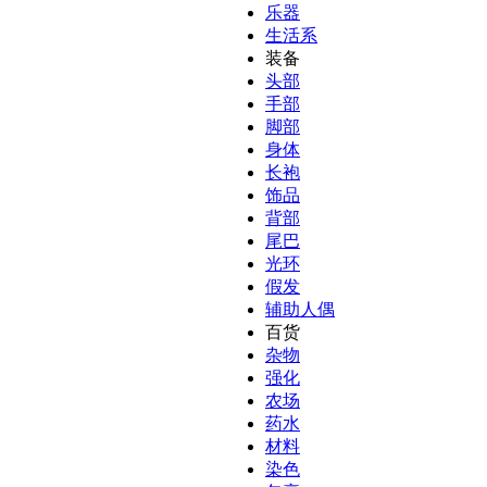
乐器
生活系
装备
头部
手部
脚部
身体
长袍
饰品
背部
尾巴
光环
假发
辅助人偶
百货
杂物
强化
农场
药水
材料
染色