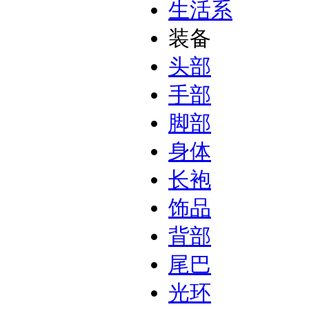
生活系
装备
头部
手部
脚部
身体
长袍
饰品
背部
尾巴
光环