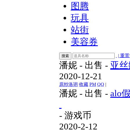
图腾
玩具
站街
美容券
|
重置
搜索
潘妮
-
出售
-
亚丝
2020-12-21
原纱洛诩
收藏
PM
QQ
|
潘妮
-
出售
-
al
- 游戏币
2020-2-12