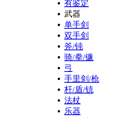
有鉴定
武器
单手剑
双手剑
斧/钝
骑/拳/镰
弓
手里剑/枪
杆/盾/铳
法杖
乐器