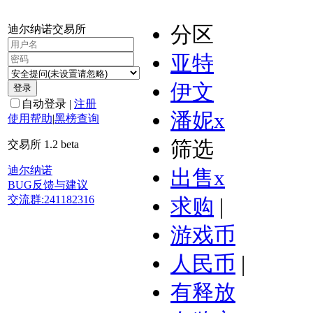
迪尔纳诺交易所
分区
亚特
伊文
登录
自动登录
|
注册
潘妮
x
使用帮助
|
黑榜查询
筛选
交易所 1.2 beta
迪尔纳诺
出售
x
BUG反馈与建议
交流群:241182316
求购
|
游戏币
人民币
|
有释放